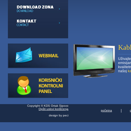
Kabl
Uživajte
emisija
kvalite
našoj
ka
Copyright © KDS Ortak Sipovo
Opšti uslovi korišćenja
|
početna
design by peci