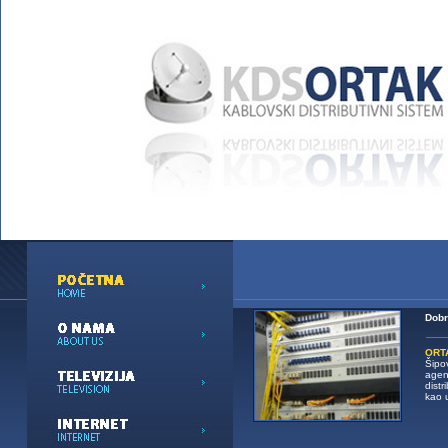
Dobr
ORT
Šipo
agen
dist
kao 